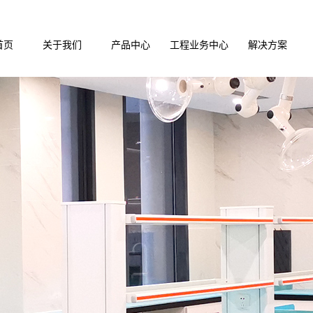
首页
关于我们
产品中心
工程业务中心
解决方案
公司介绍
铜仁实验台系列
实验室装修
实验室装修解
企业文化
铜仁通风产品系列
实验室通风
实验室净化解
荣誉资质
铜仁储存柜系列
实验室净化
实验室通风解
铜仁实验配件系列
实验室家具
铜仁医疗家俱配套
集中供气
铜仁仪器设备系列
手术室ICU
铜仁试剂耗材系列
废气废水处理
铜仁实验室设计
铜仁PCR实验室设计施工