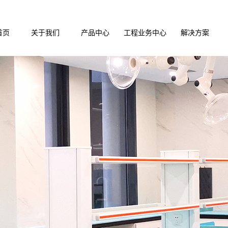
首页
关于我们
产品中心
工程业务中心
解决方案
公司介绍
安顺实验台系列
实验室装修
实验室装修解
企业文化
安顺通风产品系列
实验室通风
实验室净化解
荣誉资质
安顺储存柜系列
实验室净化
实验室通风解
安顺实验配件系列
实验室家具
安顺医疗家俱配套
集中供气
安顺仪器设备系列
手术室ICU
安顺试剂耗材系列
废气废水处理
安顺实验室设计
安顺PCR实验室设计施工