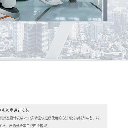
冈市人民医院DSA手术室
案例名称：
邵阳市疾
测实验室设计安装
测实验室设计安装PCR实验室依据所使用的方法可分为试剂准备、标
扩增、产物分析等三或四个区域...