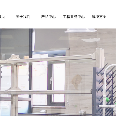
首页
关于我们
产品中心
工程业务中心
解决方案
公司介绍
黔西南实验台系列
实验室装修
实验室装修解
企业文化
黔西南通风产品系列
实验室通风
实验室净化解
荣誉资质
黔西南储存柜系列
实验室净化
实验室通风解
黔西南实验配件系列
实验室家具
黔西南医疗家俱配套
集中供气
黔西南仪器设备系列
手术室ICU
黔西南试剂耗材系列
废气废水处理
黔西南实验室设计
黔西南PCR实验室设计施工