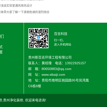
修浅谈实验室通风排风设计
修来带大家了解一下液相色谱的溶剂效应
百吉科技
们
扫一扫，
进入手机网站
式
置
贵州斯百吉环境工程有限公司
联系人：黄经理 电话：13922925157
邮 箱：80650883@qq.com
网 址：www.sibaiji.com
地 址：贵阳市南明区桃园路95号凤湾凰
C6栋8楼
修
,
贵州净化装修
, 欢迎来电咨询!