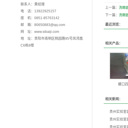
联系人：黄经理
上一篇：
洗眼
电 话：13922925157
下一篇：
洗眼
座 机：0851-85763142
最近浏览：
邮 箱：80650883@qq.com
网 址：www.sibaiji.com
地 址：贵阳市南明区桃园路95号凤湾凰
相关产品：
C6栋8楼
螺口
相关新闻：
贵州实验室
贵州实验室
贵州实验室