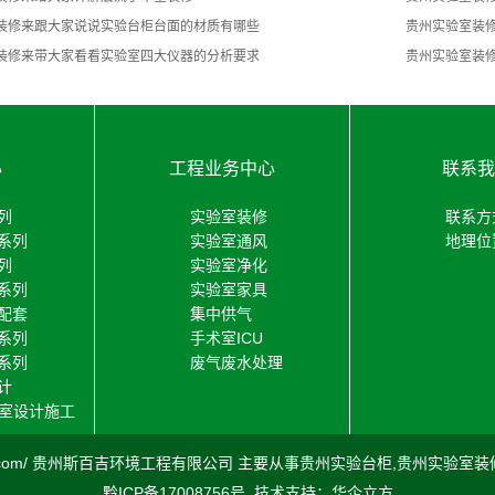
室装修来跟大家说说实验台柜台面的材质有哪些
贵州实验室装
装修来带大家看看实验室四大仪器的分析要求
​贵州实验室装
心
工程业务中心
联系我
列
实验室装修
联系方
系列
实验室通风
地理位
列
实验室净化
系列
实验室家具
配套
集中供气
系列
手术室ICU
系列
废气废水处理
计
验室设计施工
.sibaiji.com/ 贵州斯百吉环境工程有限公司 主要从事
贵州实验台柜
,
贵州实验室装
黔ICP备17008756号
技术支持：
华企立方