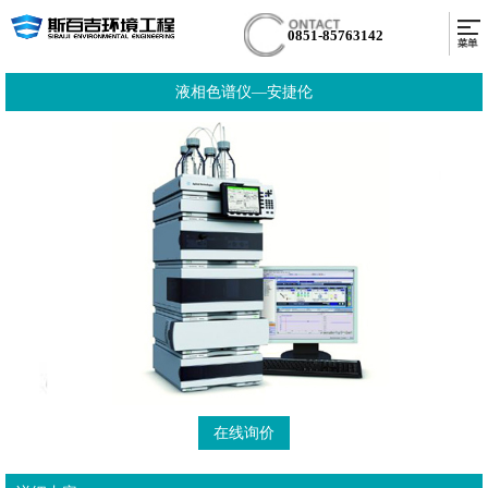
0851-85763142
液相色谱仪—安捷伦
在线询价