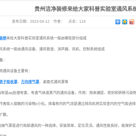
贵州洁净装修来给大家科普实验室通风系
发布日期：
2023-04-12
作者：
点击：
119
装修
来给大家科普实验室通风系统一般由哪些部分组成
风系统一般由通风设备、通风管道、消声器、风机、控制系统组成
设备：
用通风设备主要有：
原子吸收罩
、
万向排气罩
、桌面式通风罩等
毒柜是aq处理有害、有害气体或蒸汽的通风设备，作用：用来捕捉、密封和转移污染
作者吸入接触的污染物z小化。排毒柜内的气流是通过排风机将实验室内的空气吸进
扩散。
向抽气罩是进行局部通风的一种选择，安装简单、定位灵活。通风性能良好，能保护实