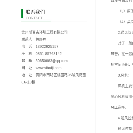
且没有高温的
（3）原
联系我们
CONTACT
（4）桌
贵州斯百吉环境工程有限公司
2.通风管
联系人：黄经理
对于一般
电 话：13922925157
座 机：0851-85763142
风管。在一般
邮 箱：80650883@qq.com
场空间匹配，
网 址：www.sibaiji.com
地 址：贵阳市南明区桃园路95号凤湾凰
3.风机：
C6栋8楼
风机主要
离心风机适用
风压选择。
4.通风
通风控制