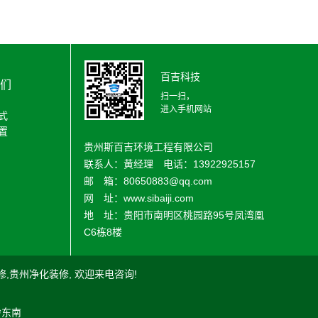
百吉科技
们
扫一扫，
进入手机网站
式
置
贵州斯百吉环境工程有限公司
联系人：黄经理 电话：13922925157
邮 箱：80650883@qq.com
网 址：www.sibaiji.com
地 址：贵阳市南明区桃园路95号凤湾凰
C6栋8楼
修
,
贵州净化装修
, 欢迎来电咨询!
黔东南