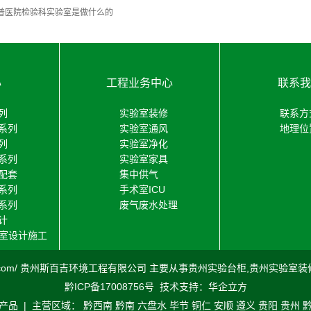
普医院检验科实验室是做什么的
心
工程业务中心
联系我
列
实验室装修
联系方
系列
实验室通风
地理位
列
实验室净化
系列
实验室家具
配套
集中供气
系列
手术室ICU
系列
废气废水处理
计
验室设计施工
.sibaiji.com/ 贵州斯百吉环境工程有限公司 主要从事
贵州实验台柜
,
贵州实验室装
黔ICP备17008756号
技术支持：
华企立方
产品
| 主营区域：
黔西南
黔南
六盘水
毕节
铜仁
安顺
遵义
贵阳
贵州