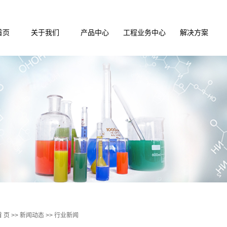
首页
关于我们
产品中心
工程业务中心
解决方案
公司介绍
实验台系列
实验室装修
实验室装修解
企业文化
通风产品系列
实验室通风
实验室净化解
荣誉资质
储存柜系列
实验室净化
实验室通风解
实验配件系列
实验室家具
医疗家俱配套
集中供气
仪器设备系列
手术室ICU
试剂耗材系列
废气废水处理
实验室设计
PCR实验室设计施工
首 页
>>
新闻动态
>>
行业新闻