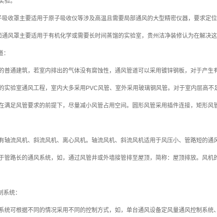
实验。
子吸收罩主要适用于原子吸收仪等涉及高温且需要局部通风的大型精密仪器，要求定
面通风罩主要适用于有机化学或需要长时间蒸馏的实验室，贵州洁净装修认为在解决
道：
的普通建筑，若室内排出的气体没有腐蚀性，通风管道可以采用镀锌钢板，对于产生有
的实验室通风工程，室内大多采用PVC风管、室外采用玻璃钢风管。对于室内层高不
在满足风管要求的前提下，尽量减小风管占用空间。圆形风管采用插件连接，矩形风
有轴流风机、斜流风机、离心风机。轴流风机、斜流风机适用于风压小、管路短的通
于管路长的通风系统，如，通过风管井或外墙接管排至屋顶，简称：屋顶排放。风机的
控制系统：
系统可根据不同的情况采用不同的控制方式，如，单台通风设备定风量通风控制系统