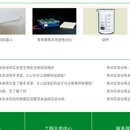
制斜漏斗
等电聚焦多用途电泳仪
烧杯
柜告诉你实验室生物安全柜如何维护
贵州实验台柜
台柜告诉你手术室、ICU也可以用模块组装啦？
贵州实验台柜
柜来带大家了解手术室、ICU洁净区的设计与注意事项有哪些？
贵州实验台柜
材质，您了解了吗
贵州实验台柜
柜告诉您如何根据实验要求来选择实验台柜
贵州实验台柜
心
工程业务中心
联系我