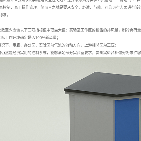
通风设计首要解决的问题是安全性问题，还要考虑到为实验人员创造一个舒适的工作
易控制，易于操作管理。简而言之就是要从安全、舒适、节能、可靠运行方面进行设
标准。
次数至少应该以下三项指标值中取最大值：实验室工作区的设备的排风量，制冷负荷量对
实际工作环境确定是否100%新风量；
情况下，走廊、办公区、实验区为气流的流动方向，上游相邻区为正压；
量仍然是经济实用的控制系统，能够满足部分实验室要求，贵州实验台柜做好将来扩