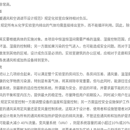
非常高。
差
暖通风和空调调节设计规范》规定化验室应保持相对负压。
AE 规定所有从化学实验室内排出的气体均需直接排出室外，而不能循环利用。因此，
其实要根据具体的实施对象。本项目中恒温恒湿间需要严格的温度、湿度控制范围，
坏温、湿度的控制精；另一方面如果污染的空气进入，也可能造成安全问题。而对于
散发到其他的区域，设计成负压是必须的。实验室建筑的办公区域，应相对于走廊和
各类通风柜或加热设备排到室外。
统
把以上几项综合起来，可以满足整个实验室的房间压力、各房间压差、通风量、温湿
康的化学物质污染源，特别是有害气体，将其排除非常重要。但与此同时，能源往往
量系统，到最新的适应性控制系统。所谓最为安全、舒适的环境，并要求最节能的方
风的平衡和室内压力，提供最大的稳定性。尽量降低用户前期投入，同时减少用户在
AE 规定实验室控制一方面调整设备的温度和湿度控制；另一方面监控安全设施保护工
室的通风采用定风量还是变风量控制系统，这取决于设计者、使用者和设施管理者对
统被设计用来为所有的通风柜和加热炉提供总的排风流量，不管这些通风柜和加热炉是
可能最大减小 40％流量。变风量系统（VAV），则是系统容量的减小超过10％或20