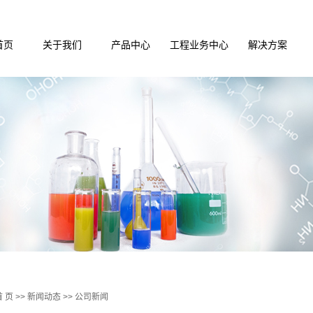
首页
关于我们
产品中心
工程业务中心
解决方案
公司介绍
实验台系列
实验室装修
实验室装修解
企业文化
通风产品系列
实验室通风
实验室净化解
荣誉资质
储存柜系列
实验室净化
实验室通风解
实验配件系列
实验室家具
医疗家俱配套
集中供气
仪器设备系列
手术室ICU
试剂耗材系列
废气废水处理
实验室设计
PCR实验室设计施工
首 页
>>
新闻动态
>>
公司新闻