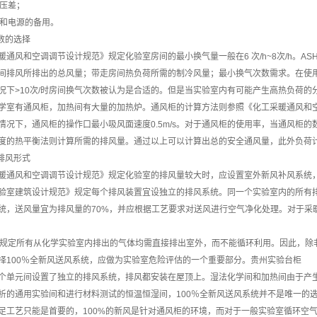
间压差；
备和电源的备用。
次数的选择
暖通风和空调调节设计规范》规定化验室房间的最小换气量一般在6 次/h~8次/h。A
间排风所排出的总风量；带走房间热负荷所需的制冷风量；最小换气次数需求。在使用情况下
况下>10次/时房间换气次数被认为是合适的。但是当实验室内有可能产生高热负荷
学室有通风柜，加热间有大量的加热炉。通风柜的计算方法则参照《化工采暖通风和
情况下，通风柜的操作口最小吸风面速度0.5m/s。对于通风柜的使用率，当通风柜的
度的热平衡法则计算所需的排风量。通过以上可以计算出总的安全通风量，此外负荷计
和排风形式
暖通风和空调调节设计规范》规定化验室的排风量较大时，应设置室外新风补风系统
验室建筑设计规范》规定每个排风装置宜设独立的排风系统。同一个实验室内的所有
统，送风量宜为排风量的70%，并应根据工艺要求对送风进行空气净化处理。对于采
AE规定所有从化学实验室内排出的气体均需直接排出室外，而不能循环利用。因此，
择100％全新风送风系统，应做为实验室危险评估的一个重要部分。贵州实验台柜
个单元间设置了独立的排风系统，排风都安装在屋顶上。湿法化学间和加热间由于产
析的通用实验间和进行材料测试的恒温恒湿间，100％全新风送风系统并不是唯一的
足工艺只能是首要的，100%的新风是针对通风柜的环境，而对于一般实验室循环空气