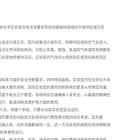
除非化学实验室也有洁净要求否则均需保持其相对于相邻区域为负
应该设计成正压。因为如果设计成负压，则相邻区域的空气去进入，
湿法化学间和加热间，为防止有毒、腐蚀、高温的气体或挥发物散发
实验室始终维持正压。实验室内气流应从低危险区域流向高危险区
度和各方面的安全控制要求，同时降低能耗。实验室内往往存在许多
会被大量的消耗，因而实验室的通风控制系统的要求从早期定风量，
式是不能太过于奢望。系统响应迅速确保人身安全，以最高的精确性
运行、能源消耗及维护等方面的费用。
作人员，用哪个系统，只要对当前实验室是合适的。
其所要求的功能初次投资和运行费用等问题的综合考虑。定风量
否被占用，总的流量都保持一定。这一方法采用机械限位挡块限制调
％的参差性设计。