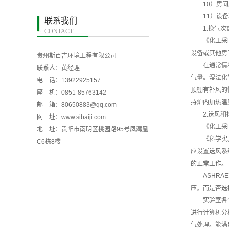
10）房
11）设
联系我们
1.换气
CONTACT
《化工采
设备或其他房
贵州斯百吉环境工程有限公司
在通常情
联系人：黄经理
气量。湿法化
电 话：13922925157
顶棚有补风的
座 机：0851-85763142
持炉内加热温
邮 箱：80650883@qq.com
2.送风
网 址：www.sibaiji.com
《化工采
地 址：贵阳市南明区桃园路95号凤湾凰
《科学实
C6栋8楼
应设置送风系
的正常工作。
ASHR
压。而是否选
实验室各
进行计算机分
气处理。能满