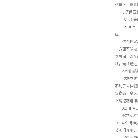
环境下，能耗
3.房间压
《化工采
ASHR
压。
这个规定
一方面可能破
到房间，甚至
域，最终通过
4.控制系
控制应该
不利于人体健
双稳态，变风
正确控制送排
ASHR
化学实验
（CAV）系
节阀门开度，