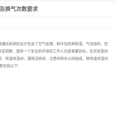
及换气次数要求
调通风系统的设计包含了空气处理、制冷加热和除湿、气流组织、控
决定因数，提供一个安全的环境给工作人员是首要目标，在实验室的
间，恒温恒湿间，通用试验间、注塑间和办公间组成。除恒温恒湿间
参数包括以下：