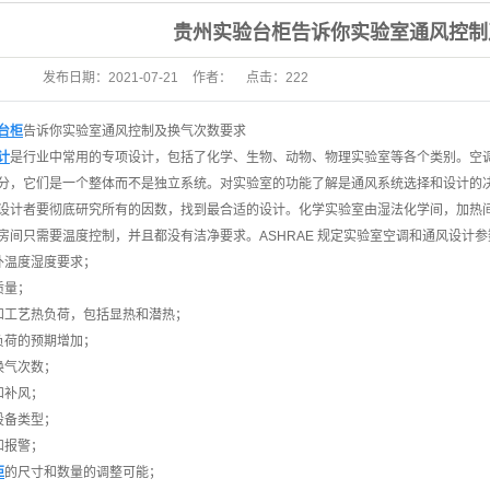
贵州实验台柜告诉你实验室通风控制
发布日期：
2021-07-21
作者：
点击：
222
台柜
告诉你实验室通风控制及换气次数要求
计
是行业中常用的专项设计，包括了化学、生物、动物、物理实验室等各个类别。空
分，它们是一个整体而不是独立系统。对实验室的功能了解是通风系统选择和设计的
设计者要彻底研究所有的因数，找到最合适的设计。化学实验室由湿法化学间，加热
房间只需要温度控制，并且都没有洁净要求。ASHRAE 规定实验室空调和通风设计
外温度湿度要求；
质量；
和工艺热负荷，包括显热和潜热；
负荷的预期增加；
换气次数；
和补风；
设备类型；
和报警；
柜
的尺寸和数量的调整可能；