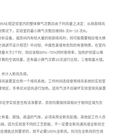
SHRAE规定验室内的整体换气次数应由下列风量之决定：从局部排风
，实验室的最小换气次数应维持6 次/h~10 次/h。
的分析设备，或房间内有较大量的局部排风时，则可能需要相应增大换
空调调节设计规范》中对轻、中度危害或有危险的有害物质，在室内
数量大于2个时，则应该取60%~70%同时使用率。加热炉则是以维
算的空调风量，还有最小换气次数10次进行比较，三者取最大值。
，并计入新风负荷。
排风装置宜合用一个排风系统。工作时间连续使用排风系统的实验室
暖地区，冬季应对送风进行加热。送风气流不应破坏实验室排风装置
除非化学实验室也有洁净要求，否则均需保持其相对于相邻区域为负
生有毒、腐蚀、高温的气体，必须采用全新风处理。其他如工作人员
选择。因为实验室不同的工艺职能，不一定要全新风通风或全新风空
处理能达到要求的，就不必要100%全新风。何况在全新风的空调